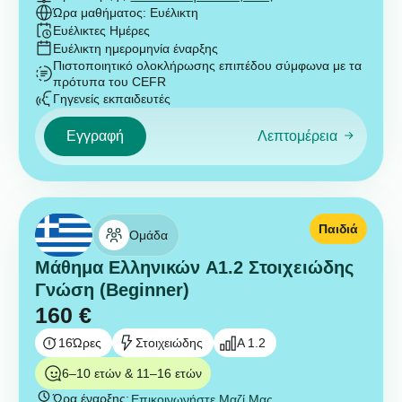
Ώρα μαθήματος: Ευέλικτη
Ευέλικτες Ημέρες
Ευέλικτη ημερομηνία έναρξης
Πιστοποιητικό ολοκλήρωσης επιπέδου σύμφωνα με τα
πρότυπα του CEFR
Γηγενείς εκπαιδευτές
Εγγραφή
Λεπτομέρεια
Παιδιά
Ομάδα
Μάθημα Ελληνικών A1.2 Στοιχειώδης
Γνώση (Beginner)
160
€
16
Ώρες
Στοιχειώδης
A 1.2
6–10 ετών & 11–16 ετών
Ώρα έναρξης:
Επικοινωνήστε Μαζί Μας