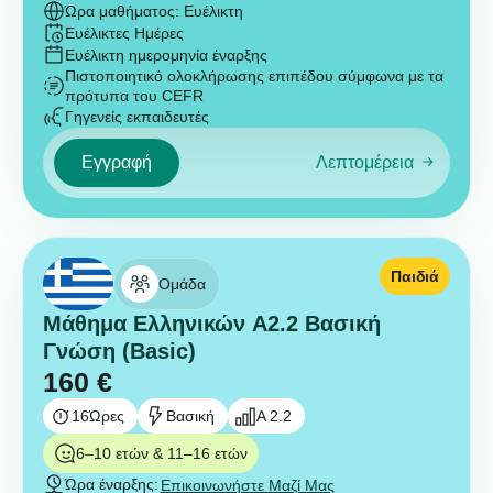
Ώρα μαθήματος: Ευέλικτη
Ευέλικτες Ημέρες
Ευέλικτη ημερομηνία έναρξης
Πιστοποιητικό ολοκλήρωσης επιπέδου σύμφωνα με τα
πρότυπα του CEFR
Γηγενείς εκπαιδευτές
Εγγραφή
Λεπτομέρεια
Παιδιά
Ομάδα
Μάθημα Ελληνικών A2.2 Βασική
Γνώση (Basic)
160
€
16
Ώρες
Βασική
A 2.2
6–10 ετών & 11–16 ετών
Ώρα έναρξης:
Επικοινωνήστε Μαζί Μας