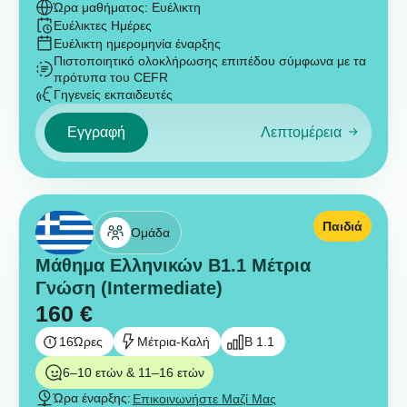
Ώρα μαθήματος: Ευέλικτη
Ευέλικτες Ημέρες
Ευέλικτη ημερομηνία έναρξης
Πιστοποιητικό ολοκλήρωσης επιπέδου σύμφωνα με τα
πρότυπα του CEFR
Γηγενείς εκπαιδευτές
Εγγραφή
Λεπτομέρεια
Παιδιά
Ομάδα
Μάθημα Ελληνικών B1.1 Μέτρια
Γνώση (Intermediate)
160
€
16
Ώρες
Μέτρια-Καλή
B 1.1
6–10 ετών & 11–16 ετών
Ώρα έναρξης:
Επικοινωνήστε Μαζί Μας