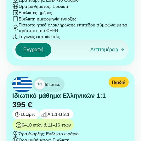
Ώρα έναρξης:
Ευέλικτο ωράριο
Ώρα μαθήματος: Ευέλικτη
Ευέλικτες ημέρες
Ευέλικτη ημερομηνία έναρξης
Πιστοποιητικό ολοκλήρωσης επιπέδου σύμφωνα με τα
πρότυπα του CEFR
Γηγενείς εκπαιδευτές
Εγγραφή
Λεπτομέρεια
Παιδιά
Ιδιωτικό
Ιδιωτικό μάθημα Ελληνικών 1:1
395
€
10
Ώρες
A 1.1-B 2.1
6–10 ετών & 11–16 ετών
Ώρα έναρξης:
Ευέλικτο ωράριο
Ώρα μαθήματος: Ευέλικτη