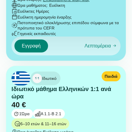
Ώρα μαθήματος: Ευέλικτη
Ευέλικτες Ημέρες
Ευέλικτη ημερομηνία έναρξης
Πιστοποιητικό ολοκλήρωσης επιπέδου σύμφωνα με τα
πρότυπα του CEFR
Γηγενείς εκπαιδευτές
Εγγραφή
Λεπτομέρεια
Παιδιά
Ιδιωτικό
Ιδιωτικό μάθημα Ελληνικών 1:1 ανά
ώρα
40
€
1
Ώρα
A 1.1-B 2.1
6–10 ετών & 11–16 ετών