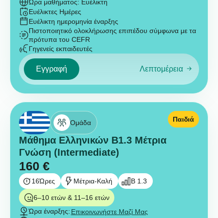
Ώρα μαθήματος: Ευέλικτη
Ευέλικτες Ημέρες
Ευέλικτη ημερομηνία έναρξης
Πιστοποιητικό ολοκλήρωσης επιπέδου σύμφωνα με τα
πρότυπα του CEFR
Γηγενείς εκπαιδευτές
Εγγραφή
Λεπτομέρεια
Παιδιά
Ομάδα
Μάθημα Ελληνικών B1.3 Μέτρια
Γνώση (Intermediate)
160
€
16
Ώρες
Μέτρια-Καλή
B 1.3
6–10 ετών & 11–16 ετών
Ώρα έναρξης:
Επικοινωνήστε Μαζί Μας