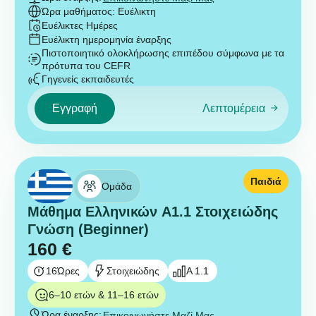
Ώρα μαθήματος: Ευέλικτη
Ευέλικτες Ημέρες
Ευέλικτη ημερομηνία έναρξης
Πιστοποιητικό ολοκλήρωσης επιπέδου σύμφωνα με τα
πρότυπα του CEFR
Γηγενείς εκπαιδευτές
Εγγραφή
Λεπτομέρεια
Παιδιά
Ομάδα
Μάθημα Ελληνικών A1.1 Στοιχειώδης
Γνώση (Beginner)
160
€
16
Ώρες
Στοιχειώδης
A 1.1
6–10 ετών & 11–16 ετών
Ώρα έναρξης:
Επικοινωνήστε Μαζί Μας