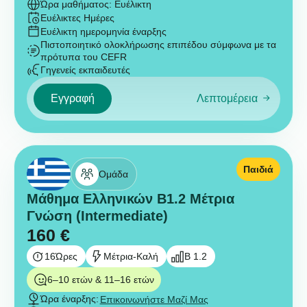
Ώρα μαθήματος: Ευέλικτη
Ευέλικτες Ημέρες
Ευέλικτη ημερομηνία έναρξης
Πιστοποιητικό ολοκλήρωσης επιπέδου σύμφωνα με τα
πρότυπα του CEFR
Γηγενείς εκπαιδευτές
Εγγραφή
Λεπτομέρεια
Παιδιά
Ομάδα
Μάθημα Ελληνικών B1.2 Μέτρια
Γνώση (Intermediate)
160
€
16
Ώρες
Μέτρια-Καλή
B 1.2
6–10 ετών & 11–16 ετών
Ώρα έναρξης:
Επικοινωνήστε Μαζί Μας