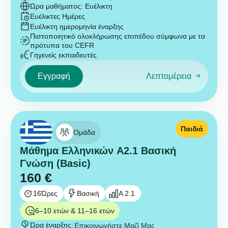
Ώρα μαθήματος: Ευέλικτη
Ευέλικτες Ημέρες
Ευέλικτη ημερομηνία έναρξης
Πιστοποιητικό ολοκλήρωσης επιπέδου σύμφωνα με τα
πρότυπα του CEFR
Γηγενείς εκπαιδευτές
Εγγραφή
Λεπτομέρεια
Παιδιά
Ομάδα
Μάθημα Ελληνικών A2.1 Βασική
Γνώση (Basic)
160
€
16
Ώρες
Βασική
A 2.1
6–10 ετών & 11–16 ετών
Ώρα έναρξης:
Επικοινωνήστε Μαζί Μας