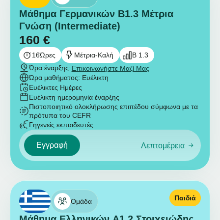
Μάθημα Γερμανικών B1.3 Μέτρια
Γνώση (Intermediate)
160
€
16
Ώρες
Μέτρια-Καλή
B 1.3
Ώρα έναρξης:
Επικοινωνήστε Μαζί Μας
Ώρα μαθήματος: Ευέλικτη
Ευέλικτες Ημέρες
Ευέλικτη ημερομηνία έναρξης
Πιστοποιητικό ολοκλήρωσης επιπέδου σύμφωνα με τα
πρότυπα του CEFR
Γηγενείς εκπαιδευτές
Εγγραφή
Λεπτομέρεια
Παιδιά
Ομάδα
Μάθημα Ελληνικών A1.2 Στοιχειώδης