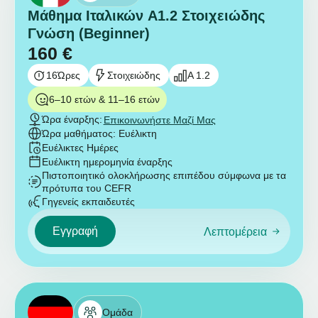
Μάθημα Ιταλικών A1.2 Στοιχειώδης
Γνώση (Beginner)
160
€
16
Ώρες
Στοιχειώδης
A 1.2
6–10 ετών & 11–16 ετών
Ώρα έναρξης:
Επικοινωνήστε Μαζί Μας
Ώρα μαθήματος: Ευέλικτη
Ευέλικτες Ημέρες
Ευέλικτη ημερομηνία έναρξης
Πιστοποιητικό ολοκλήρωσης επιπέδου σύμφωνα με τα
πρότυπα του CEFR
Γηγενείς εκπαιδευτές
Εγγραφή
Λεπτομέρεια
Ομάδα