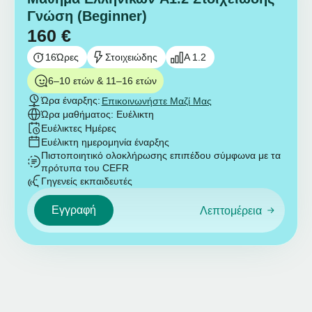
Γνώση (Beginner)
160
€
16
Ώρες
Στοιχειώδης
A 1.2
6–10 ετών & 11–16 ετών
Ώρα έναρξης:
Επικοινωνήστε Μαζί Μας
Ώρα μαθήματος: Ευέλικτη
Ευέλικτες Ημέρες
Ευέλικτη ημερομηνία έναρξης
Πιστοποιητικό ολοκλήρωσης επιπέδου σύμφωνα με τα
πρότυπα του CEFR
Γηγενείς εκπαιδευτές
Εγγραφή
Λεπτομέρεια