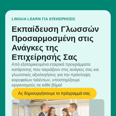
LINGUA LEARN ΓΙΑ ΕΠΙΧΕΙΡΉΣΕΙΣ
Εκπαίδευση Γλωσσών
Προσαρμοσμένη στις
Ανάγκες της
Επιχείρησής Σας
Από εξατομικευμένα εταιρικά προγράμματα
κατάρτισης που ταιριάζουν στις ανάγκες σας και
γλωσσικές αξιολογήσεις για την πρόσληψη
κορυφαίων ταλέντων, υποστηρίζουμε
οργανισμούς σε κάθε βήμα!
Ας δημιουργήσουμε το πρόγραμμά σας