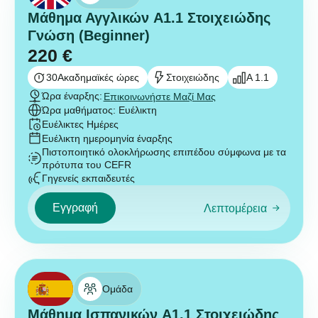
Μάθημα Αγγλικών A1.1 Στοιχειώδης
Γνώση (Beginner)
220
€
30
Ακαδημαϊκές ώρες
Στοιχειώδης
A 1.1
Ώρα έναρξης:
Επικοινωνήστε Μαζί Μας
Ώρα μαθήματος: Ευέλικτη
Ευέλικτες Ημέρες
Ευέλικτη ημερομηνία έναρξης
Πιστοποιητικό ολοκλήρωσης επιπέδου σύμφωνα με τα
πρότυπα του CEFR
Γηγενείς εκπαιδευτές
Εγγραφή
Λεπτομέρεια
Ομάδα
Μάθημα Ισπανικών A1.1 Στοιχειώδης