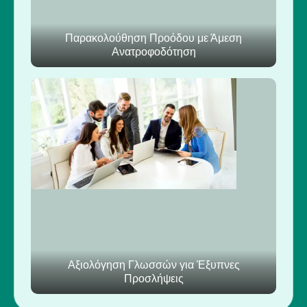
Παρακολούθηση Προόδου με Άμεση
Ανατροφοδότηση
Αξιολόγηση Γλωσσών για Έξυπνες
Προσλήψεις