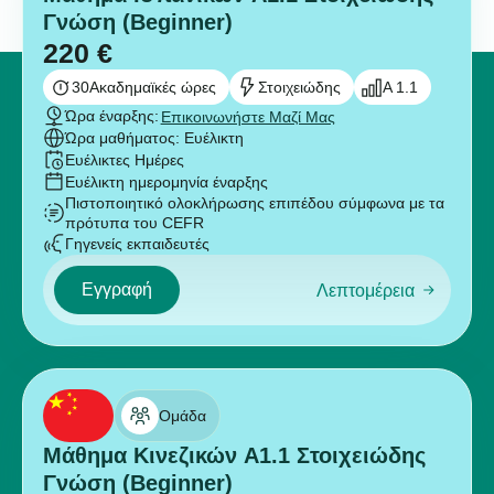
Γνώση (Beginner)
220
€
30
Ακαδημαϊκές ώρες
Στοιχειώδης
A 1.1
Ώρα έναρξης:
Επικοινωνήστε Μαζί Μας
Ώρα μαθήματος: Ευέλικτη
Ευέλικτες Ημέρες
Ευέλικτη ημερομηνία έναρξης
Πιστοποιητικό ολοκλήρωσης επιπέδου σύμφωνα με τα
πρότυπα του CEFR
Γηγενείς εκπαιδευτές
Εγγραφή
Λεπτομέρεια
Ομάδα
Μάθημα Κινεζικών A1.1 Στοιχειώδης
Γνώση (Beginner)