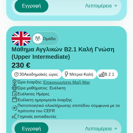
Εγγραφή
Λεπτομέρεια
Ομάδα
Μάθημα Αγγλικών B2.1 Καλή Γνώση
(Upper Intermediate)
230
€
30
Ακαδημαϊκές ώρες
Μέτρια-Καλή
B 2.1
Ώρα έναρξης:
Επικοινωνήστε Μαζί Μας
Ώρα μαθήματος: Ευέλικτη
Ευέλικτες Ημέρες
Ευέλικτη ημερομηνία έναρξης
Πιστοποιητικό ολοκλήρωσης επιπέδου σύμφωνα με τα
πρότυπα του CEFR
Γηγενείς εκπαιδευτές
Εγγραφή
Λεπτομέρεια