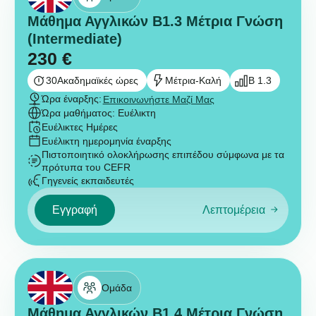
Μάθημα Αγγλικών B1.3 Μέτρια Γνώση
(Intermediate)
230
€
30
Ακαδημαϊκές ώρες
Μέτρια-Καλή
B 1.3
Ώρα έναρξης:
Επικοινωνήστε Μαζί Μας
Ώρα μαθήματος: Ευέλικτη
Ευέλικτες Ημέρες
Ευέλικτη ημερομηνία έναρξης
Πιστοποιητικό ολοκλήρωσης επιπέδου σύμφωνα με τα
πρότυπα του CEFR
Γηγενείς εκπαιδευτές
Εγγραφή
Λεπτομέρεια
Ομάδα
Μάθημα Αγγλικών B1.4 Μέτρια Γνώση