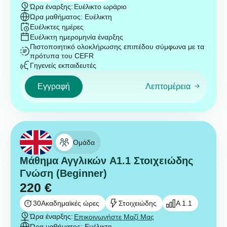
Ώρα έναρξης:
Ευέλικτο ωράριο
Ώρα μαθήματος: Ευέλικτη
Ευέλικτες ημέρες
Ευέλικτη ημερομηνία έναρξης
Πιστοποιητικό ολοκλήρωσης επιπέδου σύμφωνα με τα
πρότυπα του CEFR
Γηγενείς εκπαιδευτές
Εγγραφή
Λεπτομέρεια
Ομάδα
Μάθημα Αγγλικών A1.1 Στοιχειώδης
Γνώση (Beginner)
220
€
30
Ακαδημαϊκές ώρες
Στοιχειώδης
A 1.1
Ώρα έναρξης:
Επικοινωνήστε Μαζί Μας
Ώρα μαθήματος: Ευέλικτη