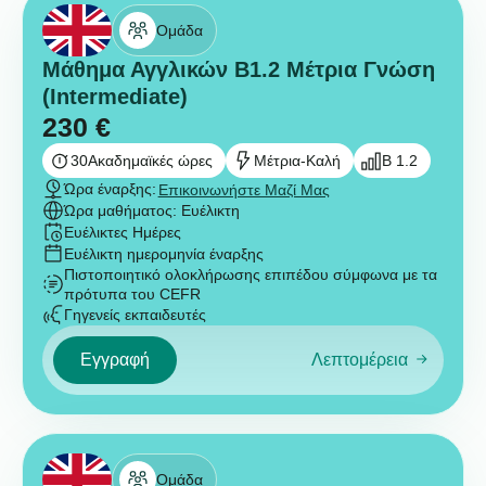
Ομάδα
Μάθημα Αγγλικών B1.2 Μέτρια Γνώση
(Intermediate)
230
€
30
Ακαδημαϊκές ώρες
Μέτρια-Καλή
B 1.2
Ώρα έναρξης:
Επικοινωνήστε Μαζί Μας
Ώρα μαθήματος: Ευέλικτη
Ευέλικτες Ημέρες
Ευέλικτη ημερομηνία έναρξης
Πιστοποιητικό ολοκλήρωσης επιπέδου σύμφωνα με τα
πρότυπα του CEFR
Γηγενείς εκπαιδευτές
Εγγραφή
Λεπτομέρεια
Ομάδα