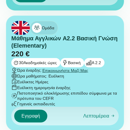
Ομάδα
Μάθημα Αγγλικών A2.2 Βασική Γνώση
(Elementary)
220
€
30
Ακαδημαϊκές ώρες
Βασική
A 2.2
Ώρα έναρξης:
Επικοινωνήστε Μαζί Μας
Ώρα μαθήματος: Ευέλικτη
Ευέλικτες Ημέρες
Ευέλικτη ημερομηνία έναρξης
Πιστοποιητικό ολοκλήρωσης επιπέδου σύμφωνα με τα
πρότυπα του CEFR
Γηγενείς εκπαιδευτές
Εγγραφή
Λεπτομέρεια