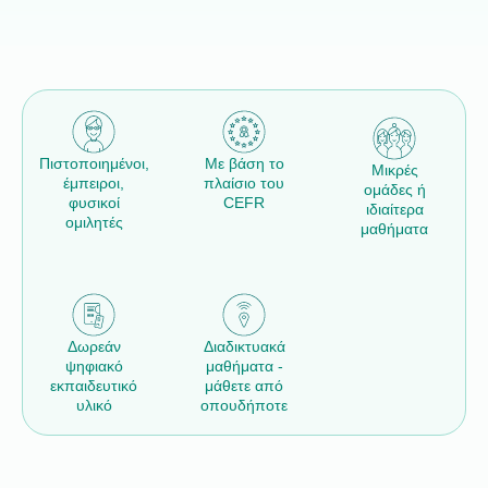
Πιστοποιημένοι,
Με βάση το
Μικρές
έμπειροι,
πλαίσιο του
ομάδες ή
φυσικοί
CEFR
ιδιαίτερα
ομιλητές
μαθήματα
Δωρεάν
Διαδικτυακά
ψηφιακό
μαθήματα -
εκπαιδευτικό
μάθετε από
υλικό
οπουδήποτε