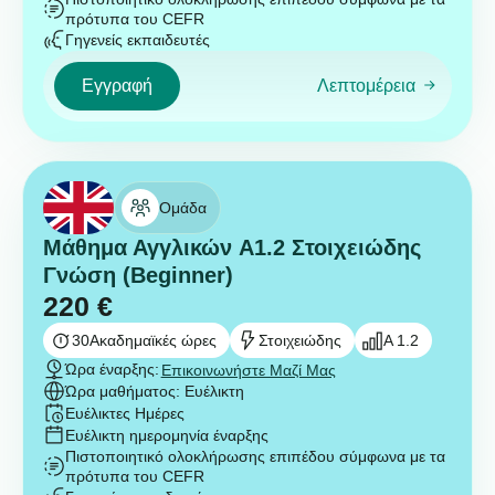
πρότυπα του CEFR
Γηγενείς εκπαιδευτές
Εγγραφή
Λεπτομέρεια
Ομάδα
Μάθημα Αγγλικών A1.2 Στοιχειώδης
Γνώση (Beginner)
220
€
30
Ακαδημαϊκές ώρες
Στοιχειώδης
A 1.2
Ώρα έναρξης:
Επικοινωνήστε Μαζί Μας
Ώρα μαθήματος: Ευέλικτη
Ευέλικτες Ημέρες
Ευέλικτη ημερομηνία έναρξης
Πιστοποιητικό ολοκλήρωσης επιπέδου σύμφωνα με τα
πρότυπα του CEFR