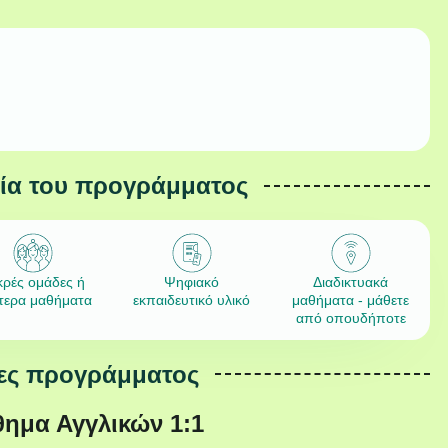
εία του προγράμματος
κρές ομάδες ή
Ψηφιακό
Διαδικτυακά
ίτερα μαθήματα
εκπαιδευτικό υλικό
μαθήματα - μάθετε
από οπουδήποτε
ες προγράμματος
θημα Αγγλικών 1:1