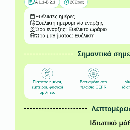
A 1.1-B 2.1
20
Ώρες
Ευέλικτες ημέρες
Ευέλικτη ημερομηνία έναρξης
Ώρα έναρξης:
Ευέλικτο ωράριο
Ώρα μαθήματος: Ευέλικτη
Σημαντικά σημ
Πιστοποιημένοι,
Βασισμένο στο
Μι
έμπειροι, φυσικοί
πλαίσιο CEFR
ιδια
ομιλητές
Λεπτομέρει
Ιδιωτικό μά