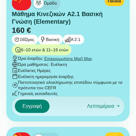
Παιδιά
Ομάδα
Μάθημα Κινεζικών A2.1 Βασική
Γνώση (Elementary)
160
€
16
Ώρες
Βασική
A 2.1
6–10 ετών & 11–16 ετών
Ώρα έναρξης:
Επικοινωνήστε Μαζί Μας
Ώρα μαθήματος: Ευέλικτη
Ευέλικτες Ημέρες
Ευέλικτη ημερομηνία έναρξης
Πιστοποιητικό ολοκλήρωσης επιπέδου σύμφωνα με τα
πρότυπα του CEFR
Γηγενείς εκπαιδευτές
Εγγραφή
Λεπτομέρεια