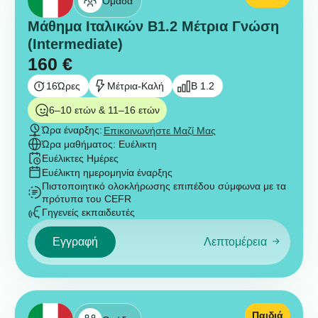
Ομάδα
Μάθημα Ιταλικών B1.2 Μέτρια Γνώση
(Intermediate)
160
€
16
Ώρες
Μέτρια-Καλή
B 1.2
6–10 ετών & 11–16 ετών
Ώρα έναρξης:
Επικοινωνήστε Μαζί Μας
Ώρα μαθήματος: Ευέλικτη
Ευέλικτες Ημέρες
Ευέλικτη ημερομηνία έναρξης
Πιστοποιητικό ολοκλήρωσης επιπέδου σύμφωνα με τα
πρότυπα του CEFR
Γηγενείς εκπαιδευτές
Εγγραφή
Λεπτομέρεια
Παιδιά