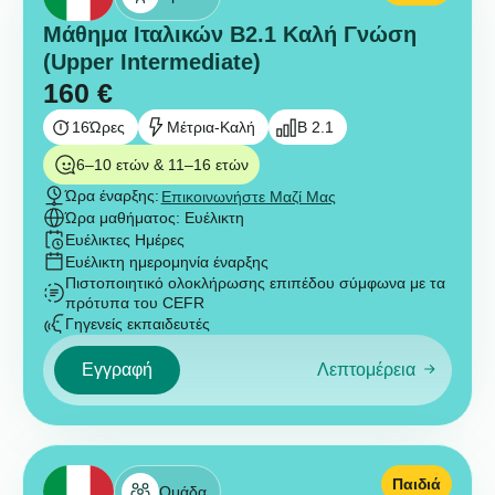
Μάθημα Ιταλικών B2.1 Καλή Γνώση
(Upper Intermediate)
160
€
16
Ώρες
Μέτρια-Καλή
B 2.1
6–10 ετών & 11–16 ετών
Ώρα έναρξης:
Επικοινωνήστε Μαζί Μας
Ώρα μαθήματος: Ευέλικτη
Ευέλικτες Ημέρες
Ευέλικτη ημερομηνία έναρξης
Πιστοποιητικό ολοκλήρωσης επιπέδου σύμφωνα με τα
πρότυπα του CEFR
Γηγενείς εκπαιδευτές
Εγγραφή
Λεπτομέρεια
Παιδιά
Ομάδα