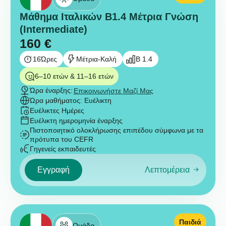
Μάθημα Ιταλικών B1.4 Μέτρια Γνώση
(Intermediate)
160
€
16
Ώρες
Μέτρια-Καλή
B 1.4
6–10 ετών & 11–16 ετών
Ώρα έναρξης:
Επικοινωνήστε Μαζί Μας
Ώρα μαθήματος: Ευέλικτη
Ευέλικτες Ημέρες
Ευέλικτη ημερομηνία έναρξης
Πιστοποιητικό ολοκλήρωσης επιπέδου σύμφωνα με τα
πρότυπα του CEFR
Γηγενείς εκπαιδευτές
Εγγραφή
Λεπτομέρεια
Παιδιά
Ομάδα