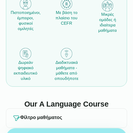
Πιστοποιημένοι,
Με βάση το
Μικρές
έμπειροι,
πλαίσιο του
ομάδες ή
φυσικοί
CEFR
ιδιαίτερα
ομιλητές
μαθήματα
Δωρεάν
Διαδικτυακά
ψηφιακό
μαθήματα -
εκπαιδευτικό
μάθετε από
υλικό
οπουδήποτε
Our A Language Course
Φίλτρο μαθήματος