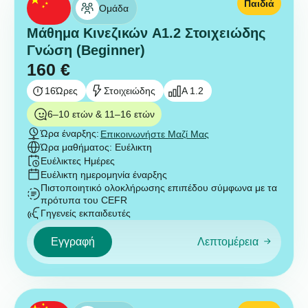
Παιδιά
Ομάδα
Μάθημα Κινεζικών A1.2 Στοιχειώδης
Γνώση (Beginner)
160
€
16
Ώρες
Στοιχειώδης
A 1.2
6–10 ετών & 11–16 ετών
Ώρα έναρξης:
Επικοινωνήστε Μαζί Μας
Ώρα μαθήματος: Ευέλικτη
Ευέλικτες Ημέρες
Ευέλικτη ημερομηνία έναρξης
Πιστοποιητικό ολοκλήρωσης επιπέδου σύμφωνα με τα
πρότυπα του CEFR
Γηγενείς εκπαιδευτές
Εγγραφή
Λεπτομέρεια