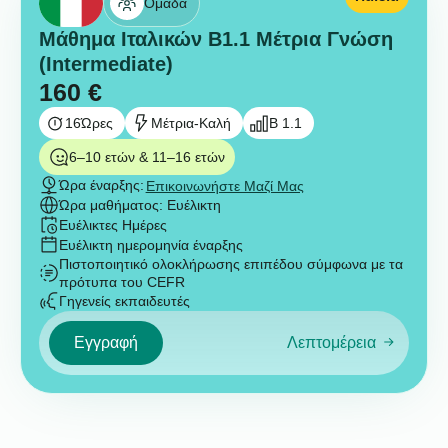
Ομάδα
Μάθημα Ιταλικών B1.1 Μέτρια Γνώση
(Intermediate)
160
€
16
Ώρες
Μέτρια-Καλή
B 1.1
6–10 ετών & 11–16 ετών
Ώρα έναρξης:
Επικοινωνήστε Μαζί Μας
Ώρα μαθήματος: Ευέλικτη
Ευέλικτες Ημέρες
Ευέλικτη ημερομηνία έναρξης
Πιστοποιητικό ολοκλήρωσης επιπέδου σύμφωνα με τα
πρότυπα του CEFR
Γηγενείς εκπαιδευτές
Εγγραφή
Λεπτομέρεια