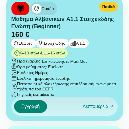
Παιδιά
Ομάδα
Μάθημα Αλβανικών A1.1 Στοιχειώδης
Γνώση (Beginner)
160
€
16
Ώρες
Στοιχειώδης
A 1.1
6–10 ετών & 11–16 ετών
Ώρα έναρξης:
Επικοινωνήστε Μαζί Μας
Ώρα μαθήματος: Ευέλικτη
Ευέλικτες Ημέρες
Ευέλικτη ημερομηνία έναρξης
Πιστοποιητικό ολοκλήρωσης επιπέδου σύμφωνα με τα
πρότυπα του CEFR
Γηγενείς εκπαιδευτές
Εγγραφή
Λεπτομέρεια