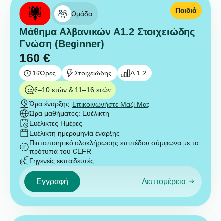
Παιδιά
Ομάδα
Μάθημα Αλβανικών A1.2 Στοιχειώδης
Γνώση (Beginner)
160
€
16
Ώρες
Στοιχειώδης
A 1.2
6–10 ετών & 11–16 ετών
Ώρα έναρξης:
Επικοινωνήστε Μαζί Μας
Ώρα μαθήματος: Ευέλικτη
Ευέλικτες Ημέρες
Ευέλικτη ημερομηνία έναρξης
Πιστοποιητικό ολοκλήρωσης επιπέδου σύμφωνα με τα
πρότυπα του CEFR
Γηγενείς εκπαιδευτές
Εγγραφή
Λεπτομέρεια