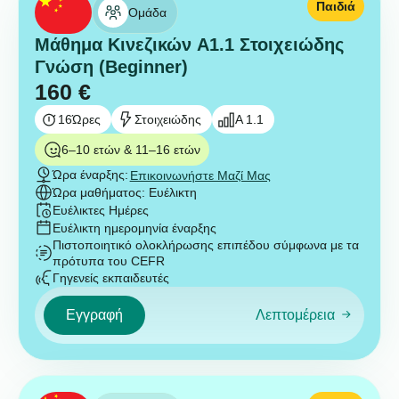
Παιδιά
Ομάδα
Μάθημα Κινεζικών A1.1 Στοιχειώδης
Γνώση (Beginner)
160
€
16
Ώρες
Στοιχειώδης
A 1.1
6–10 ετών & 11–16 ετών
Ώρα έναρξης:
Επικοινωνήστε Μαζί Μας
Ώρα μαθήματος: Ευέλικτη
Ευέλικτες Ημέρες
Ευέλικτη ημερομηνία έναρξης
Πιστοποιητικό ολοκλήρωσης επιπέδου σύμφωνα με τα
πρότυπα του CEFR
Γηγενείς εκπαιδευτές
Εγγραφή
Λεπτομέρεια