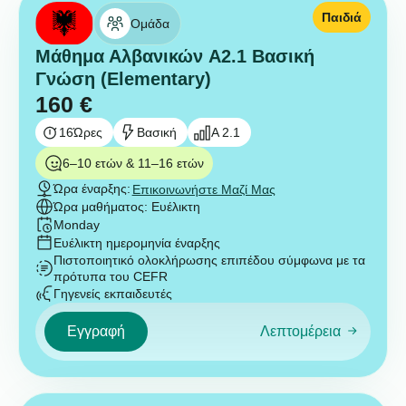
Παιδιά
Ομάδα
Μάθημα Αλβανικών A2.1 Βασική
Γνώση (Elementary)
160
€
16
Ώρες
Βασική
A 2.1
6–10 ετών & 11–16 ετών
Ώρα έναρξης:
Επικοινωνήστε Μαζί Μας
Ώρα μαθήματος: Ευέλικτη
Monday
Ευέλικτη ημερομηνία έναρξης
Πιστοποιητικό ολοκλήρωσης επιπέδου σύμφωνα με τα
πρότυπα του CEFR
Γηγενείς εκπαιδευτές
Εγγραφή
Λεπτομέρεια