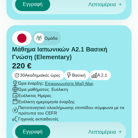
Εγγραφή
Λεπτομέρεια
Ομάδα
Μάθημα Ιαπωνικών A2.1 Βασική
Γνώση (Elementary)
220
€
30
Ακαδημαϊκές ώρες
Βασική
A 2.1
Ώρα έναρξης:
Επικοινωνήστε Μαζί Μας
Ώρα μαθήματος: Ευέλικτη
Ευέλικτες Ημέρες
Ευέλικτη ημερομηνία έναρξης
Πιστοποιητικό ολοκλήρωσης επιπέδου σύμφωνα με τα
πρότυπα του CEFR
Γηγενείς εκπαιδευτές
Εγγραφή
Λεπτομέρεια