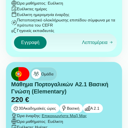
Ώρα μαθήματος: Ευέλικτη
Ευέλικτες ημέρες
Ευέλικτη ημερομηνία έναρξης
Πιστοποιητικό ολοκλήρωσης επιπέδου σύμφωνα με τα
πρότυπα του CEFR
Γηγενείς εκπαιδευτές
Εγγραφή
Λεπτομέρεια
Ομάδα
Μάθημα Πορτογαλικών A2.1 Βασική
Γνώση (Elementary)
220
€
30
Ακαδημαϊκές ώρες
Βασική
A 2.1
Ώρα έναρξης:
Επικοινωνήστε Μαζί Μας
Ώρα μαθήματος: Ευέλικτη
Ευέλικτες Ημέρες