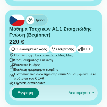
Ομάδα
Μάθημα Τσεχικών A1.1 Στοιχειώδης
Γνώση (Beginner)
220
€
30
Ακαδημαϊκές ώρες
Στοιχειώδης
A 1.1
Ώρα έναρξης:
Επικοινωνήστε Μαζί Μας
Ώρα μαθήματος: Ευέλικτη
Ευέλικτες Ημέρες
Ευέλικτη ημερομηνία έναρξης
Πιστοποιητικό ολοκλήρωσης επιπέδου σύμφωνα με τα
πρότυπα του CEFR
Γηγενείς εκπαιδευτές
Εγγραφή
Λεπτομέρεια