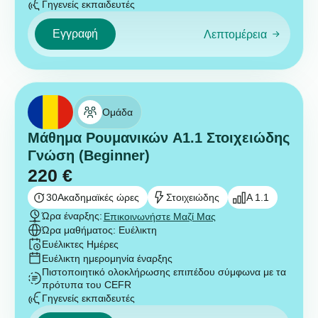
Γηγενείς εκπαιδευτές
Εγγραφή
Λεπτομέρεια
Ομάδα
Μάθημα Ρουμανικών A1.1 Στοιχειώδης
Γνώση (Beginner)
220
€
30
Ακαδημαϊκές ώρες
Στοιχειώδης
A 1.1
Ώρα έναρξης:
Επικοινωνήστε Μαζί Μας
Ώρα μαθήματος: Ευέλικτη
Ευέλικτες Ημέρες
Ευέλικτη ημερομηνία έναρξης
Πιστοποιητικό ολοκλήρωσης επιπέδου σύμφωνα με τα
πρότυπα του CEFR
Γηγενείς εκπαιδευτές