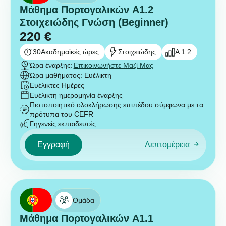
Μάθημα Πορτογαλικών A1.2
Στοιχειώδης Γνώση (Beginner)
220
€
30
Ακαδημαϊκές ώρες
Στοιχειώδης
A 1.2
Ώρα έναρξης:
Επικοινωνήστε Μαζί Μας
Ώρα μαθήματος: Ευέλικτη
Ευέλικτες Ημέρες
Ευέλικτη ημερομηνία έναρξης
Πιστοποιητικό ολοκλήρωσης επιπέδου σύμφωνα με τα
πρότυπα του CEFR
Γηγενείς εκπαιδευτές
Εγγραφή
Λεπτομέρεια
Ομάδα
Μάθημα Πορτογαλικών A1.1