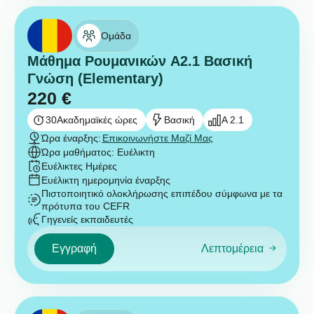
Ομάδα
Μάθημα Ρουμανικών A2.1 Βασική
Γνώση (Elementary)
220
€
30
Ακαδημαϊκές ώρες
Βασική
A 2.1
Ώρα έναρξης:
Επικοινωνήστε Μαζί Μας
Ώρα μαθήματος: Ευέλικτη
Ευέλικτες Ημέρες
Ευέλικτη ημερομηνία έναρξης
Πιστοποιητικό ολοκλήρωσης επιπέδου σύμφωνα με τα
πρότυπα του CEFR
Γηγενείς εκπαιδευτές
Εγγραφή
Λεπτομέρεια