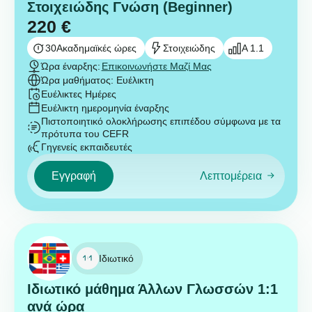
Στοιχειώδης Γνώση (Beginner)
220
€
30
Ακαδημαϊκές ώρες
Στοιχειώδης
A 1.1
Ώρα έναρξης:
Επικοινωνήστε Μαζί Μας
Ώρα μαθήματος: Ευέλικτη
Ευέλικτες Ημέρες
Ευέλικτη ημερομηνία έναρξης
Πιστοποιητικό ολοκλήρωσης επιπέδου σύμφωνα με τα
πρότυπα του CEFR
Γηγενείς εκπαιδευτές
Εγγραφή
Λεπτομέρεια
Ιδιωτικό
Ιδιωτικό μάθημα Άλλων Γλωσσών 1:1
ανά ώρα