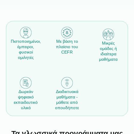
Πιστοποιημένοι,
Με βάση το
Μικρές
έμπειροι,
πλαίσιο του
ομάδες ή
φυσικοί
CEFR
ιδιαίτερα
ομιλητές
μαθήματα
Δωρεάν
Διαδικτυακά
ψηφιακό
μαθήματα -
εκπαιδευτικό
μάθετε από
υλικό
οπουδήποτε
Τα γλωσσικά προγράμματα μας