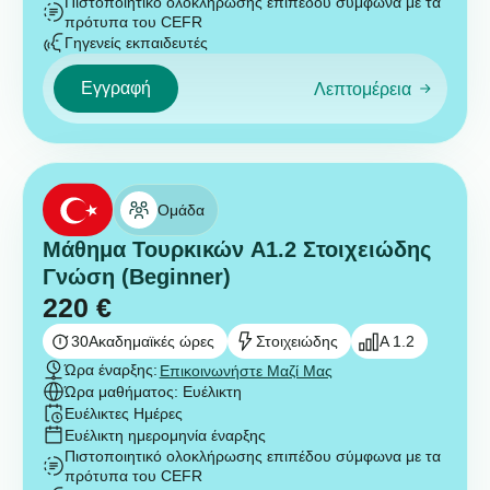
Πιστοποιητικό ολοκλήρωσης επιπέδου σύμφωνα με τα
πρότυπα του CEFR
Γηγενείς εκπαιδευτές
Εγγραφή
Λεπτομέρεια
Ομάδα
Μάθημα Τουρκικών A1.2 Στοιχειώδης
Γνώση (Beginner)
220
€
30
Ακαδημαϊκές ώρες
Στοιχειώδης
A 1.2
Ώρα έναρξης:
Επικοινωνήστε Μαζί Μας
Ώρα μαθήματος: Ευέλικτη
Ευέλικτες Ημέρες
Ευέλικτη ημερομηνία έναρξης
Πιστοποιητικό ολοκλήρωσης επιπέδου σύμφωνα με τα
πρότυπα του CEFR