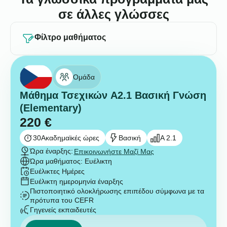
σε άλλες γλώσσες
Φίλτρο μαθήματος
Ομάδα
Μάθημα Τσεχικών A2.1 Βασική Γνώση
(Elementary)
220
€
30
Ακαδημαϊκές ώρες
Βασική
A 2.1
Ώρα έναρξης:
Επικοινωνήστε Μαζί Μας
Ώρα μαθήματος: Ευέλικτη
Ευέλικτες Ημέρες
Ευέλικτη ημερομηνία έναρξης
Πιστοποιητικό ολοκλήρωσης επιπέδου σύμφωνα με τα
πρότυπα του CEFR
Γηγενείς εκπαιδευτές