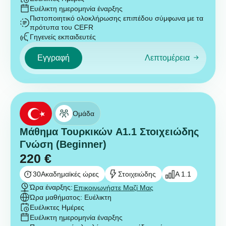
Ευέλικτη ημερομηνία έναρξης
Πιστοποιητικό ολοκλήρωσης επιπέδου σύμφωνα με τα
πρότυπα του CEFR
Γηγενείς εκπαιδευτές
Εγγραφή
Λεπτομέρεια
Ομάδα
Μάθημα Τουρκικών A1.1 Στοιχειώδης
Γνώση (Beginner)
220
€
30
Ακαδημαϊκές ώρες
Στοιχειώδης
A 1.1
Ώρα έναρξης:
Επικοινωνήστε Μαζί Μας
Ώρα μαθήματος: Ευέλικτη
Ευέλικτες Ημέρες
Ευέλικτη ημερομηνία έναρξης