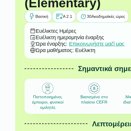
(Elementary)
Βασική
A 2.1
30
Ακαδημαϊκές ώρες
Ευέλικτες Ημέρες
Ευέλικτη ημερομηνία έναρξης
Ώρα έναρξης:
Επικοινωνήστε μαζί μας
Ώρα μαθήματος: Ευέλικτη
Σημαντικά σημ
Πιστοποιημένοι,
Βασισμένο στο
Μι
έμπειροι, φυσικοί
πλαίσιο CEFR
ιδια
ομιλητές
Λεπτομέρει