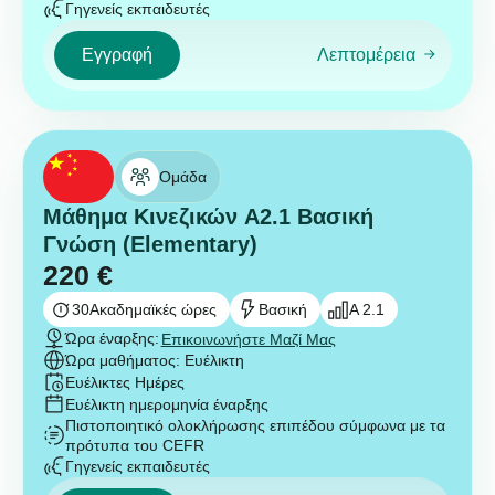
Γηγενείς εκπαιδευτές
Εγγραφή
Λεπτομέρεια
Ομάδα
Μάθημα Κινεζικών A2.1 Βασική
Γνώση (Elementary)
220
€
30
Ακαδημαϊκές ώρες
Βασική
A 2.1
Ώρα έναρξης:
Επικοινωνήστε Μαζί Μας
Ώρα μαθήματος: Ευέλικτη
Ευέλικτες Ημέρες
Ευέλικτη ημερομηνία έναρξης
Πιστοποιητικό ολοκλήρωσης επιπέδου σύμφωνα με τα
πρότυπα του CEFR
Γηγενείς εκπαιδευτές