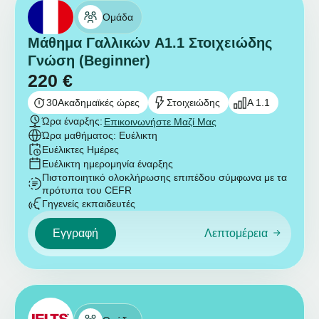
Ομάδα
Μάθημα Γαλλικών A1.1 Στοιχειώδης
Γνώση (Beginner)
220
€
30
Ακαδημαϊκές ώρες
Στοιχειώδης
A 1.1
Ώρα έναρξης:
Επικοινωνήστε Μαζί Μας
Ώρα μαθήματος: Ευέλικτη
Ευέλικτες Ημέρες
Ευέλικτη ημερομηνία έναρξης
Πιστοποιητικό ολοκλήρωσης επιπέδου σύμφωνα με τα
πρότυπα του CEFR
Γηγενείς εκπαιδευτές
Εγγραφή
Λεπτομέρεια