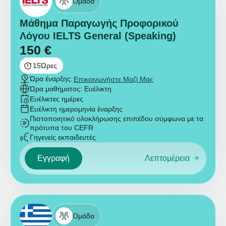
Ομάδα
Μάθημα Παραγωγής Προφορικού
Λόγου IELTS General (Speaking)
150
€
15
Ώρες
Ώρα έναρξης:
Επικοινωνήστε Μαζί Μας
Ώρα μαθήματος: Ευέλικτη
Ευέλικτες ημέρες
Ευέλικτη ημερομηνία έναρξης
Πιστοποιητικό ολοκλήρωσης επιπέδου σύμφωνα με τα
πρότυπα του CEFR
Γηγενείς εκπαιδευτές
Εγγραφή
Λεπτομέρεια
Ομάδα