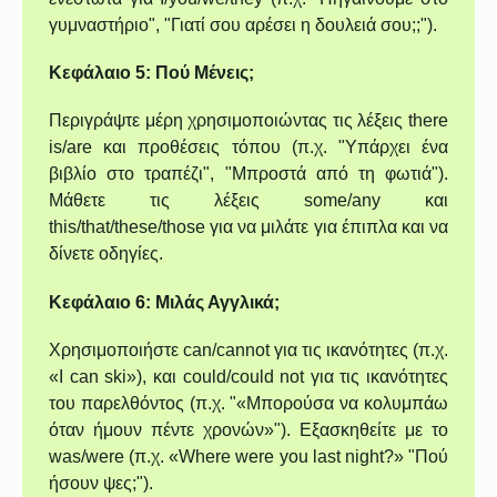
γυμναστήριο", "Γιατί σου αρέσει η δουλειά σου;;").
Κεφάλαιο 5: Πού Μένεις;
Περιγράψτε μέρη χρησιμοποιώντας τις λέξεις there
is/are και προθέσεις τόπου (π.χ. "Υπάρχει ένα
βιβλίο στο τραπέζι", "Μπροστά από τη φωτιά").
Μάθετε τις λέξεις some/any και
this/that/these/those για να μιλάτε για έπιπλα και να
δίνετε οδηγίες.
Κεφάλαιο 6: Μιλάς Αγγλικά;
Χρησιμοποιήστε can/cannot για τις ικανότητες (π.χ.
«I can ski»), και could/could not για τις ικανότητες
του παρελθόντος (π.χ. "«Μπορούσα να κολυμπάω
όταν ήμουν πέντε χρονών»"). Εξασκηθείτε με το
was/were (π.χ. «Where were you last night?» "Πού
ήσουν ψες;").