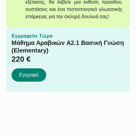
εξέτασης, θα λάβετε μια έκθεση προόδου,
συστάσεις και ένα πιστοποιητικό γλωσσικής
επάρκειας για την σκληρή δουλειά σας!
Εγγραφείτε Τώρα
Μάθημα Αραβικών A2.1 Βασική Γνώση
(Elementary)
220
€
Εγγραφή