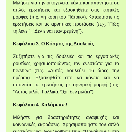
Μιλήστε για την οικογένεια, κάντε και απαντήστε σε
απλές ερωτήσεις και εξασκηθείτε στις κτητικές
μορφές (π.χ. «η κόρη του Πάτρικ»). Κατακτήστε τις
ερωτήσεις και τις αρνητικές προτάσεις (π.χ. "Πώς
τη λένε;", "Δεν είναι παντρεμένη").
Κεφάλαιο 3: Ο Κόσμος της Δουλειάς
Συζητήστε για τις δουλειές και τις εργασιακές
ρουτίνες χρησιμοποιώντας τον ενεστώτα για το
he/she/it (π.χ. «Αυτός δουλεύει 16 ώρες την
ημέρα»). Εξασκηθείτε στο να κάνετε και να
απαντάτε σε ερωτήσεις με αρνητική μορφή (π.χ.
"Αυτός μιλάει Γαλλικά; Όχι, δεν μιλάει").
Κεφάλαιο 4: Χαλάρωσε!
Μιλήστε για δραστηριότητες αναψυχής και
κοινωνικές εκφράσεις. Χρησιμοποιήστε τον απλό
ενεστώτα για I/you/we/they (π.χ. "Πηγαίνουμε στο