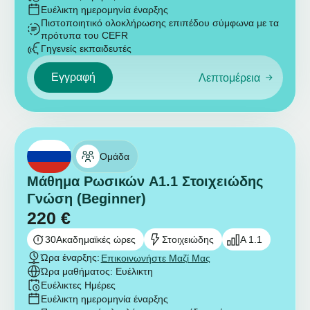
Ευέλικτη ημερομηνία έναρξης
Πιστοποιητικό ολοκλήρωσης επιπέδου σύμφωνα με τα
πρότυπα του CEFR
Γηγενείς εκπαιδευτές
Εγγραφή
Λεπτομέρεια
Ομάδα
Μάθημα Ρωσικών A1.1 Στοιχειώδης
Γνώση (Beginner)
220
€
30
Ακαδημαϊκές ώρες
Στοιχειώδης
A 1.1
Ώρα έναρξης:
Επικοινωνήστε Μαζί Μας
Ώρα μαθήματος: Ευέλικτη
Ευέλικτες Ημέρες
Ευέλικτη ημερομηνία έναρξης