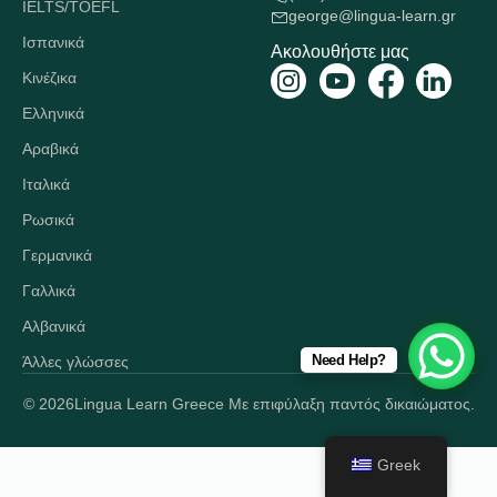
IELTS/TOEFL
george@lingua-learn.gr
Ισπανικά
Ακολουθήστε μας
Κινέζικα
Ελληνικά
Αραβικά
Ιταλικά
Ρωσικά
Γερμανικά
Γαλλικά
Αλβανικά
Need Help?
Άλλες γλώσσες
© 2026
Lingua Learn Greece Με επιφύλαξη παντός δικαιώματος.
Greek