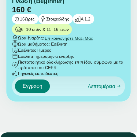
Γνώση (Beginner)
160
€
16
Ώρες
Στοιχειώδης
A 1.2
6–10 ετών & 11–16 ετών
Ώρα έναρξης:
Επικοινωνήστε Μαζί Μας
Ώρα μαθήματος: Ευέλικτη
Ευέλικτες Ημέρες
Ευέλικτη ημερομηνία έναρξης
Πιστοποιητικό ολοκλήρωσης επιπέδου σύμφωνα με τα
πρότυπα του CEFR
Γηγενείς εκπαιδευτές
Εγγραφή
Λεπτομέρεια