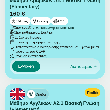
Μάθημα Αραβικών A2.1 Βασική Γνώση
(Elementary)
160
€
16
Ώρες
Βασική
A 2.1
Ώρα έναρξης:
Επικοινωνήστε Μαζί Μας
Ώρα μαθήματος: Ευέλικτη
Ευέλικτες Ημέρες
Ευέλικτη ημερομηνία έναρξης
Πιστοποιητικό ολοκλήρωσης επιπέδου σύμφωνα με τα
πρότυπα του CEFR
Γηγενείς εκπαιδευτές
Εγγραφή
Λεπτομέρεια
Παιδιά
Ομάδα
Μάθημα Αγγλικών A2.1 Βασική Γνώση
(Elementary)