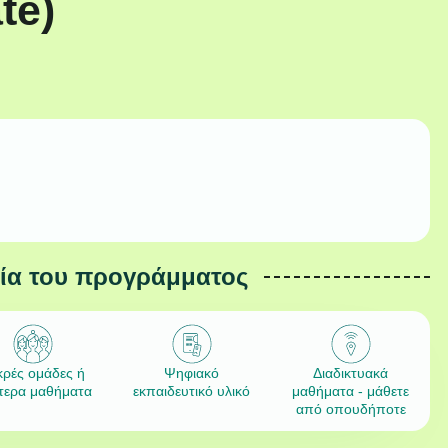
te)
εία του προγράμματος
κρές ομάδες ή
Ψηφιακό
Διαδικτυακά
ίτερα μαθήματα
εκπαιδευτικό υλικό
μαθήματα - μάθετε
από οπουδήποτε