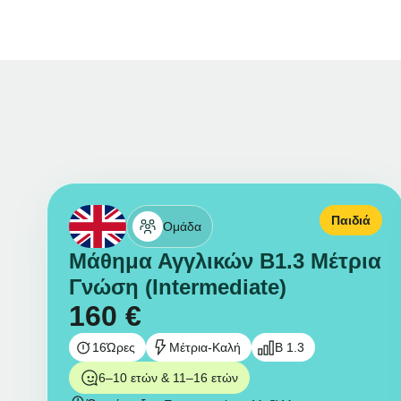
Παιδιά
Ομάδα
Μάθημα Αγγλικών B1.3 Μέτρια
Γνώση (Intermediate)
160
€
16
Ώρες
Μέτρια-Καλή
B 1.3
6–10 ετών & 11–16 ετών