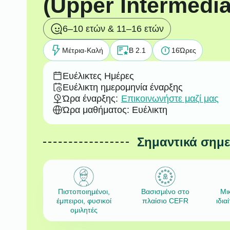
(Upper Intermedia
6–10 ετών & 11–16 ετών
Μέτρια-Καλή
B 2.1
16
Ώρες
Ευέλικτες Ημέρες
Ευέλικτη ημερομηνία έναρξης
Ώρα έναρξης:
Επικοινωνήστε μαζί μας
Ώρα μαθήματος: Ευέλικτη
Σημαντικά σημ
Πιστοποιημένοι,
Βασισμένο στο
Μι
έμπειροι, φυσικοί
πλαίσιο CEFR
ιδια
ομιλητές