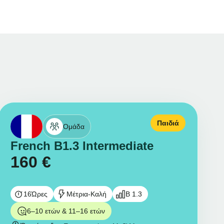
Παιδιά
Ομάδα
French B1.3 Intermediate
160
€
16
Ώρες
Μέτρια-Καλή
B 1.3
6–10 ετών & 11–16 ετών