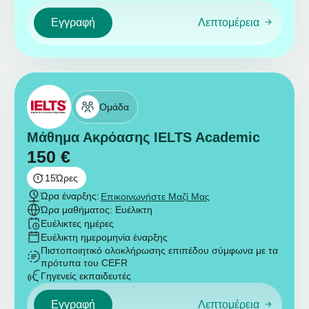
Εγγραφή
Λεπτομέρεια
Ομάδα
Μάθημα Ακρόασης IELTS Academic
150
€
15
Ώρες
Ώρα έναρξης:
Επικοινωνήστε Μαζί Μας
Ώρα μαθήματος: Ευέλικτη
Ευέλικτες ημέρες
Ευέλικτη ημερομηνία έναρξης
Πιστοποιητικό ολοκλήρωσης επιπέδου σύμφωνα με τα
πρότυπα του CEFR
Γηγενείς εκπαιδευτές
Εγγραφή
Λεπτομέρεια