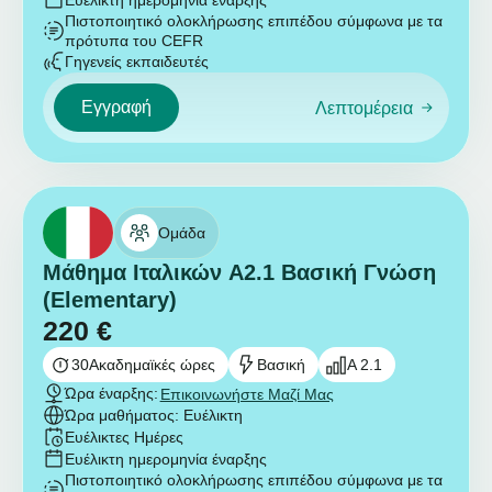
Ευέλικτη ημερομηνία έναρξης
Πιστοποιητικό ολοκλήρωσης επιπέδου σύμφωνα με τα
πρότυπα του CEFR
Γηγενείς εκπαιδευτές
Εγγραφή
Λεπτομέρεια
Ομάδα
Μάθημα Ιταλικών A2.1 Βασική Γνώση
(Elementary)
220
€
30
Ακαδημαϊκές ώρες
Βασική
A 2.1
Ώρα έναρξης:
Επικοινωνήστε Μαζί Μας
Ώρα μαθήματος: Ευέλικτη
Ευέλικτες Ημέρες
Ευέλικτη ημερομηνία έναρξης
Πιστοποιητικό ολοκλήρωσης επιπέδου σύμφωνα με τα