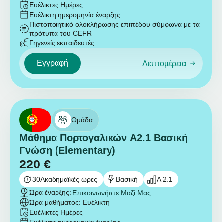
Ευέλικτες Ημέρες
Ευέλικτη ημερομηνία έναρξης
Πιστοποιητικό ολοκλήρωσης επιπέδου σύμφωνα με τα
πρότυπα του CEFR
Γηγενείς εκπαιδευτές
Εγγραφή
Λεπτομέρεια
Ομάδα
Μάθημα Πορτογαλικών A2.1 Βασική
Γνώση (Elementary)
220
€
30
Ακαδημαϊκές ώρες
Βασική
A 2.1
Ώρα έναρξης:
Επικοινωνήστε Μαζί Μας
Ώρα μαθήματος: Ευέλικτη
Ευέλικτες Ημέρες