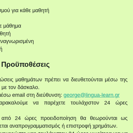
σμού για κάθε μαθητή
ε μάθημα
θητή
αναγνωρισμένη
ή
ι Προϋποθέσεις
ώσεις μαθημάτων πρέπει να διευθετούνται μέσω της
 με τον δάσκαλο.
μέσω email στη διεύθυνση:
george@lingua-learn.gr
αρακαλούμε να παρέχετε τουλάχιστον 24 ώρες
ο από 24 ώρες προειδοποίηση θα θεωρούνται ως
εται αναπρογραμματισμός ή επιστροφή χρημάτων.