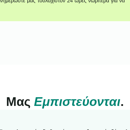
νημερώστε μας τουλάχιστον 24 ώρες νωρίτερα για να
Μας
Εμπιστεύονται
.