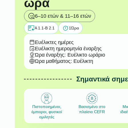
ώρα
6–10 ετών & 11–16 ετών
A 1.1-B 2.1
1
Ώρα
Ευέλικτες ημέρες
Ευέλικτη ημερομηνία έναρξης
Ώρα έναρξης:
Ευέλικτο ωράριο
Ώρα μαθήματος: Ευέλικτη
Σημαντικά σημ
Πιστοποιημένοι,
Βασισμένο στο
Μι
έμπειροι, φυσικοί
πλαίσιο CEFR
ιδια
ομιλητές