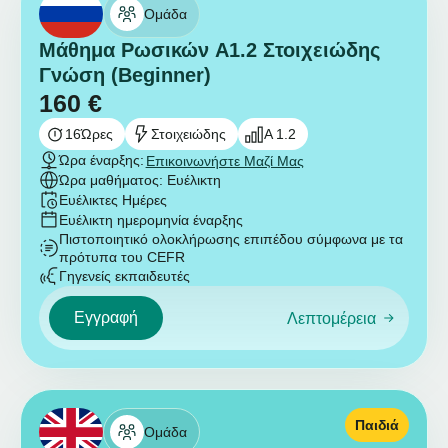
Ομάδα
Μάθημα Ρωσικών A1.2 Στοιχειώδης
Γνώση (Beginner)
160
€
16
Ώρες
Στοιχειώδης
A 1.2
Ώρα έναρξης:
Επικοινωνήστε Μαζί Μας
Ώρα μαθήματος: Ευέλικτη
Ευέλικτες Ημέρες
Ευέλικτη ημερομηνία έναρξης
Πιστοποιητικό ολοκλήρωσης επιπέδου σύμφωνα με τα
πρότυπα του CEFR
Γηγενείς εκπαιδευτές
Εγγραφή
Λεπτομέρεια
Παιδιά
Ομάδα