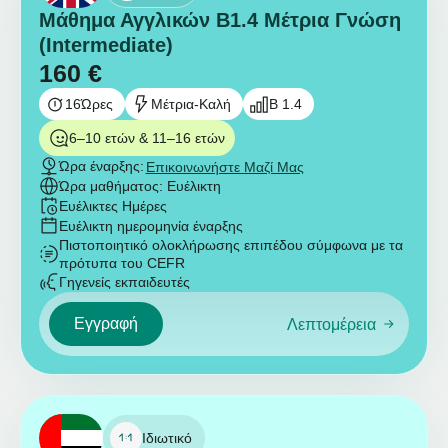
Μάθημα Αγγλικών B1.4 Μέτρια Γνώση
(Intermediate)
160
€
16
Ώρες
Μέτρια-Καλή
B 1.4
6–10 ετών & 11–16 ετών
Ώρα έναρξης:
Επικοινωνήστε Μαζί Μας
Ώρα μαθήματος: Ευέλικτη
Ευέλικτες Ημέρες
Ευέλικτη ημερομηνία έναρξης
Πιστοποιητικό ολοκλήρωσης επιπέδου σύμφωνα με τα
πρότυπα του CEFR
Γηγενείς εκπαιδευτές
Εγγραφή
Λεπτομέρεια
Ιδιωτικό