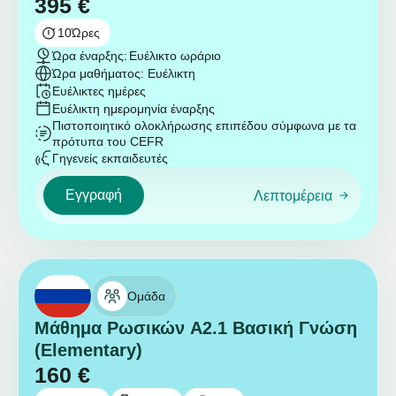
395
€
10
Ώρες
Ώρα έναρξης:
Ευέλικτο ωράριο
Ώρα μαθήματος: Ευέλικτη
Ευέλικτες ημέρες
Ευέλικτη ημερομηνία έναρξης
Πιστοποιητικό ολοκλήρωσης επιπέδου σύμφωνα με τα
πρότυπα του CEFR
Γηγενείς εκπαιδευτές
Εγγραφή
Λεπτομέρεια
Ομάδα
Μάθημα Ρωσικών A2.1 Βασική Γνώση
(Elementary)
160
€