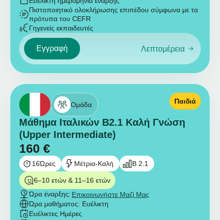
Ευέλικτη ημερομηνία έναρξης
Πιστοποιητικό ολοκλήρωσης επιπέδου σύμφωνα με τα
πρότυπα του CEFR
Γηγενείς εκπαιδευτές
Εγγραφή
Λεπτομέρεια
Παιδιά
Ομάδα
Μάθημα Ιταλικών B2.1 Καλή Γνώση
(Upper Intermediate)
160
€
16
Ώρες
Μέτρια-Καλή
B 2.1
6–10 ετών & 11–16 ετών
Ώρα έναρξης:
Επικοινωνήστε Μαζί Μας
Ώρα μαθήματος: Ευέλικτη
Ευέλικτες Ημέρες