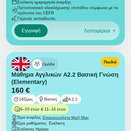
Ευέλικτη ημερομηνία έναρξης
Πιστοποιητικό ολοκλήρωσης επιπέδου σύμφωνα με τα
πρότυπα του CEFR
Γηγενείς εκπαιδευτές
Εγγραφή
Λεπτομέρεια
Παιδιά
Ομάδα
Μάθημα Αγγλικών A2.2 Βασική Γνώση
(Elementary)
160
€
16
Ώρες
Βασική
A 2.2
6–10 ετών & 11–16 ετών
Ώρα έναρξης:
Επικοινωνήστε Μαζί Μας
Ώρα μαθήματος: Ευέλικτη
Ευέλικτες Ημέρες