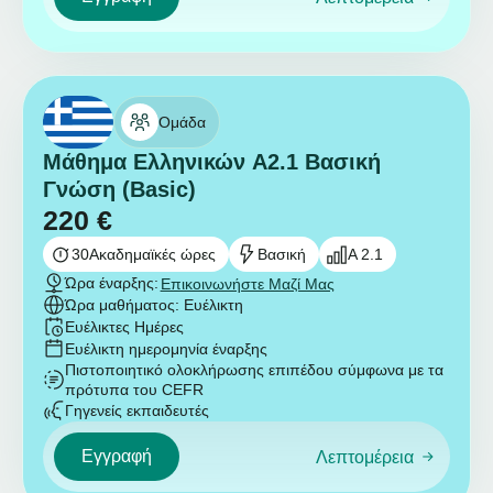
Ομάδα
Μάθημα Ελληνικών A2.1 Βασική
Γνώση (Basic)
220
€
30
Ακαδημαϊκές ώρες
Βασική
A 2.1
Ώρα έναρξης:
Επικοινωνήστε Μαζί Μας
Ώρα μαθήματος: Ευέλικτη
Ευέλικτες Ημέρες
Ευέλικτη ημερομηνία έναρξης
Πιστοποιητικό ολοκλήρωσης επιπέδου σύμφωνα με τα
πρότυπα του CEFR
Γηγενείς εκπαιδευτές
Εγγραφή
Λεπτομέρεια