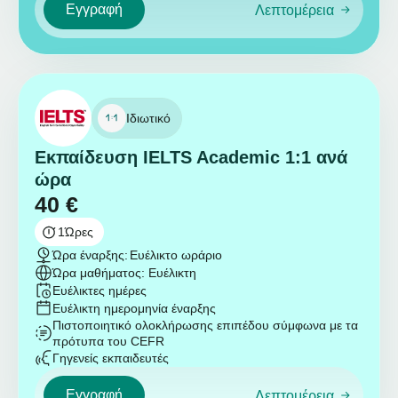
Εγγραφή
Λεπτομέρεια
Ιδιωτικό
Εκπαίδευση IELTS Academic 1:1 ανά
ώρα
40
€
1
Ώρες
Ώρα έναρξης:
Ευέλικτο ωράριο
Ώρα μαθήματος: Ευέλικτη
Ευέλικτες ημέρες
Ευέλικτη ημερομηνία έναρξης
Πιστοποιητικό ολοκλήρωσης επιπέδου σύμφωνα με τα
πρότυπα του CEFR
Γηγενείς εκπαιδευτές
Εγγραφή
Λεπτομέρεια