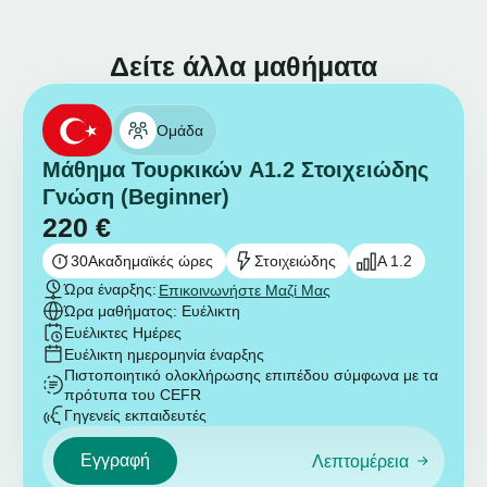
Δείτε άλλα μαθήματα
Ομάδα
Μάθημα Τουρκικών A1.2 Στοιχειώδης
Γνώση (Beginner)
220
€
30
Ακαδημαϊκές ώρες
Στοιχειώδης
A 1.2
Ώρα έναρξης:
Επικοινωνήστε Μαζί Μας
Ώρα μαθήματος: Ευέλικτη
Ευέλικτες Ημέρες
Ευέλικτη ημερομηνία έναρξης
Πιστοποιητικό ολοκλήρωσης επιπέδου σύμφωνα με τα
πρότυπα του CEFR
Γηγενείς εκπαιδευτές
Εγγραφή
Λεπτομέρεια