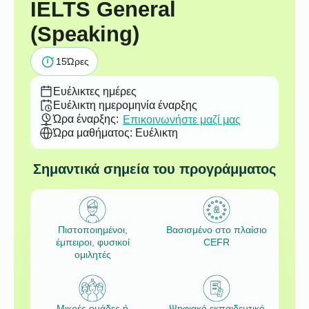
IELTS General
(Speaking)
15
Ώρες
Ευέλικτες ημέρες
Ευέλικτη ημερομηνία έναρξης
Ώρα έναρξης:
Επικοινωνήστε μαζί μας
Ώρα μαθήματος: Ευέλικτη
Σημαντικά σημεία του προγράμματος
Πιστοποιημένοι,
Βασισμένο στο πλαίσιο
έμπειροι, φυσικοί
CEFR
ομιλητές
Μικρές ομάδες ή
Ψηφιακό εκπαιδευτικό