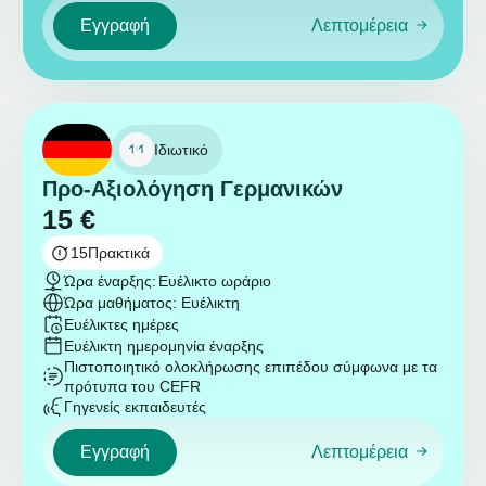
Εγγραφή
Λεπτομέρεια
Ιδιωτικό
Προ-Αξιολόγηση Γερμανικών
15
€
15
Πρακτικά
Ώρα έναρξης:
Ευέλικτο ωράριο
Ώρα μαθήματος: Ευέλικτη
Ευέλικτες ημέρες
Ευέλικτη ημερομηνία έναρξης
Πιστοποιητικό ολοκλήρωσης επιπέδου σύμφωνα με τα
πρότυπα του CEFR
Γηγενείς εκπαιδευτές
Εγγραφή
Λεπτομέρεια