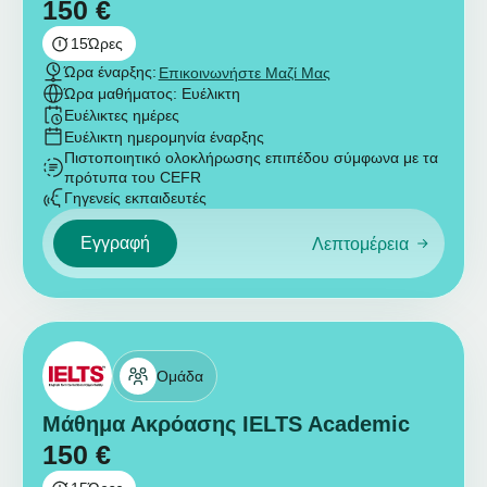
150
€
15
Ώρες
Ώρα έναρξης:
Επικοινωνήστε Μαζί Μας
Ώρα μαθήματος: Ευέλικτη
Ευέλικτες ημέρες
Ευέλικτη ημερομηνία έναρξης
Πιστοποιητικό ολοκλήρωσης επιπέδου σύμφωνα με τα
πρότυπα του CEFR
Γηγενείς εκπαιδευτές
Εγγραφή
Λεπτομέρεια
Ομάδα
Μάθημα Ακρόασης IELTS Academic
150
€