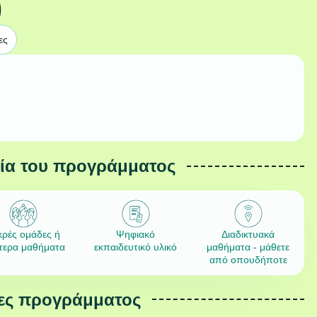
)
ες
εία του προγράμματος
κρές ομάδες ή
Ψηφιακό
Διαδικτυακά
ίτερα μαθήματα
εκπαιδευτικό υλικό
μαθήματα - μάθετε
από οπουδήποτε
ες προγράμματος