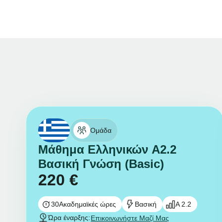
Ομάδα
Μάθημα Ελληνικών A2.2
Βασική Γνώση (Basic)
220
€
30
Ακαδημαϊκές ώρες
Βασική
A 2.2
Ώρα έναρξης:
Επικοινωνήστε Μαζί Μας