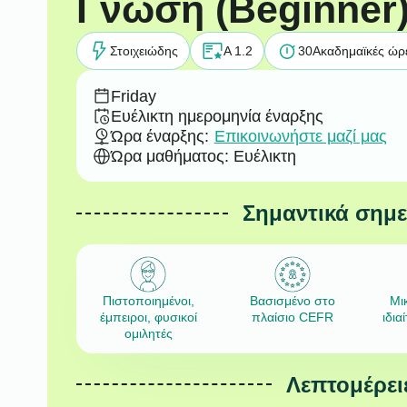
Γνώση (Beginner
Στοιχειώδης
A 1.2
30
Ακαδημαϊκές ώρ
Friday
Ευέλικτη ημερομηνία έναρξης
Ώρα έναρξης:
Επικοινωνήστε μαζί μας
Ώρα μαθήματος: Ευέλικτη
Σημαντικά σημ
Πιστοποιημένοι,
Βασισμένο στο
Μι
έμπειροι, φυσικοί
πλαίσιο CEFR
ιδια
ομιλητές
Λεπτομέρει