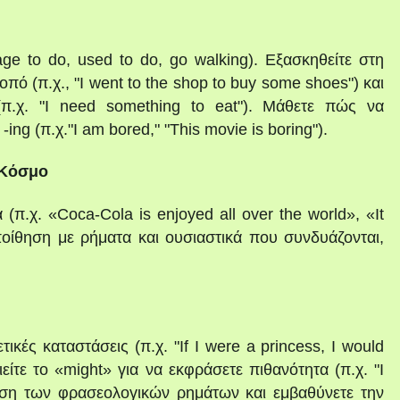
ge to do, used to do, go walking). Εξασκηθείτε στη
ό (π.χ., "I went to the shop to buy some shoes") και
(π.χ. "I need something to eat"). Μάθετε πώς να
-ing (π.χ."I am bored," "This movie is boring").
 Κόσμο
π.χ. «Coca-Cola is enjoyed all over the world», «It
οίθηση με ρήματα και ουσιαστικά που συνδυάζονται,
κές καταστάσεις (π.χ. "If I were a princess, I would
είτε το «might» για να εκφράσετε πιθανότητα (π.χ. "I
ρήση των φρασεολογικών ρημάτων και εμβαθύνετε την