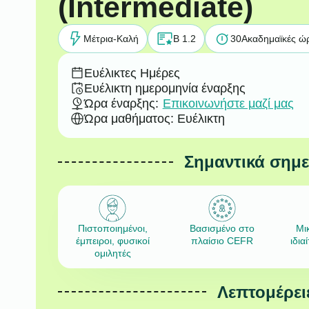
(Intermediate)
Μέτρια-Καλή
B 1.2
30
Ακαδημαϊκές ώ
Ευέλικτες Ημέρες
Ευέλικτη ημερομηνία έναρξης
Ώρα έναρξης:
Επικοινωνήστε μαζί μας
Ώρα μαθήματος: Ευέλικτη
Σημαντικά σημ
Πιστοποιημένοι,
Βασισμένο στο
Μι
έμπειροι, φυσικοί
πλαίσιο CEFR
ιδια
ομιλητές
Λεπτομέρει