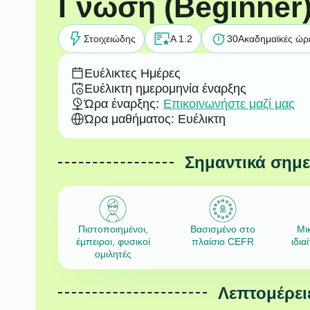
Γνώση (Beginner
Στοιχειώδης
A 1.2
30
Ακαδημαϊκές ώρ
Ευέλικτες Ημέρες
Ευέλικτη ημερομηνία έναρξης
Ώρα έναρξης:
Επικοινωνήστε μαζί μας
Ώρα μαθήματος: Ευέλικτη
Σημαντικά σημ
Πιστοποιημένοι,
Βασισμένο στο
Μι
έμπειροι, φυσικοί
πλαίσιο CEFR
ιδια
ομιλητές
Λεπτομέρει