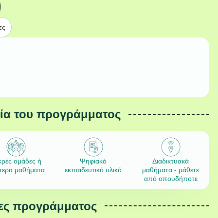
)
ες
εία του προγράμματος
κρές ομάδες ή
Ψηφιακό
Διαδικτυακά
ίτερα μαθήματα
εκπαιδευτικό υλικό
μαθήματα - μάθετε
από οπουδήποτε
ες προγράμματος